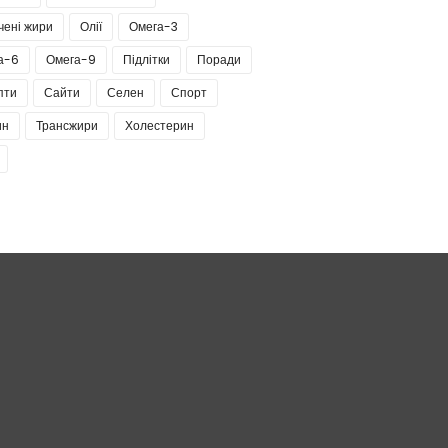
чені жири
Олії
Омега-3
а-6
Омега-9
Підлітки
Поради
пти
Сайти
Селен
Спорт
ин
Трансжири
Холестерин