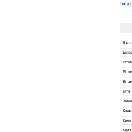
Твіти
9 кро
Білок
Вітам
Вітам
Вітам
Діти
Збал
Каль
Креа
Мате