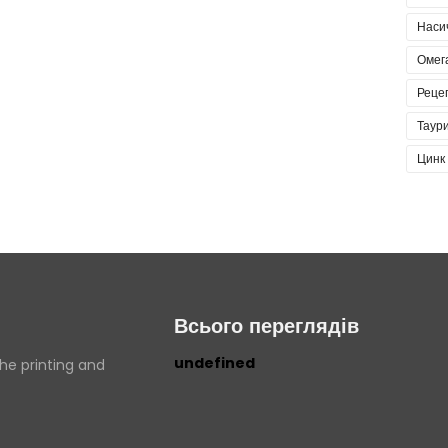
Наси
Омег
Реце
Таур
Цинк
Всього переглядів
u
n
d
e
f
i
n
e
d
he printing and