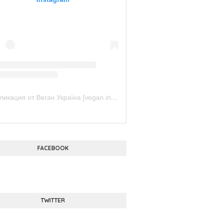
Публикация от Веган Україна [vegan.in.ua] (@vegan.in.ua.official)
FACEBOOK
TWITTER