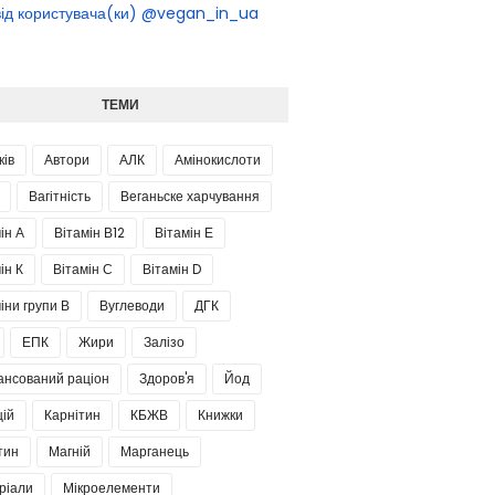
 від користувача(ки) @vegan_in_ua
ТЕМИ
ків
Автори
АЛК
Амінокислоти
Вагітність
Веганьске харчування
ін А
Вітамін В12
Вітамін Е
ін К
Вітамін С
Вітамін D
іни групи В
Вуглеводи
ДГК
ЕПК
Жири
Залізо
ансований раціон
Здоров'я
Йод
цій
Карнітин
КБЖВ
Книжки
тин
Магній
Марганець
ріали
Мікроелементи